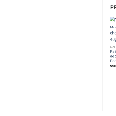
P
GAL
Pal
de 
Poc
$
50