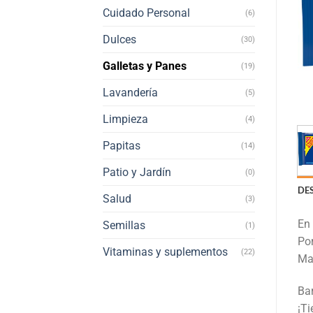
Cuidado Personal
(6)
Dulces
(30)
Galletas y Panes
(19)
Lavandería
(5)
Limpieza
(4)
Papitas
(14)
Patio y Jardín
(0)
DE
Salud
(3)
En
Semillas
(1)
Por
Vitaminas y suplementos
(22)
Ma
Bar
¡Ti