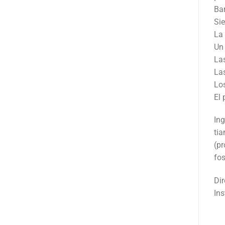
Bar
Si
La 
Un 
Las
Las
Los
El 
Ing
tia
(pr
fos
Dir
Ins