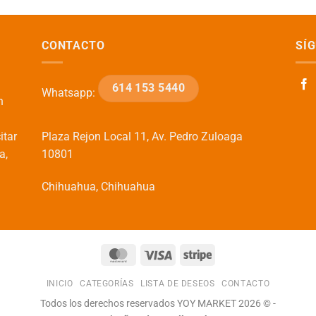
CONTACTO
SÍ
614 153 5440
Whatsapp:
n
itar
Plaza Rejon Local 11, Av. Pedro Zuloaga
a,
10801
Chihuahua, Chihuahua
MasterCard
Visa
Stripe
INICIO
CATEGORÍAS
LISTA DE DESEOS
CONTACTO
Todos los derechos reservados YOY MARKET 2026 © -