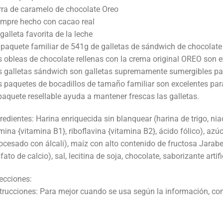
ra de caramelo de chocolate Oreo
empre hecho con cacao real
galleta favorita de la leche
paquete familiar de 541g de galletas de sándwich de chocolat
 obleas de chocolate rellenas con la crema original OREO son ex
 galletas sándwich son galletas supremamente sumergibles par
 paquetes de bocadillos de tamaño familiar son excelentes para
paquete resellable ayuda a mantener frescas las galletas.
redientes: Harina enriquecida sin blanquear (harina de trigo, nia
mina {vitamina B1}, riboflavina {vitamina B2}, ácido fólico), azú
ocesado con álcali), maíz con alto contenido de fructosa Jarabe
fato de calcio), sal, lecitina de soja, chocolate, saborizante artifi
ecciones:
trucciones: Para mejor cuando se usa según la información, con