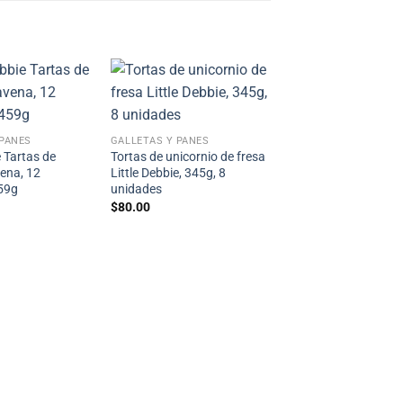
 PANES
GALLETAS Y PANES
e Tartas de
Tortas de unicornio de fresa
ena, 12
Little Debbie, 345g, 8
59g
unidades
$
80.00
GALLETAS Y PANES
Cupcakes de mantequ
maní de Mrs. Freshle
Reese, 369g , 6 unid
$
120.00