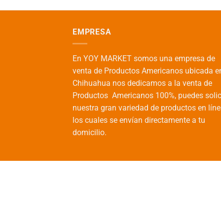
EMPRESA
En YOY MARKET somos una empresa de
venta de Productos Americanos ubicada e
Chihuahua nos dedicamos a la venta de
Productos Americanos 100%, puedes solic
nuestra gran variedad de productos en líne
los cuales se envían directamente a tu
domicilio.