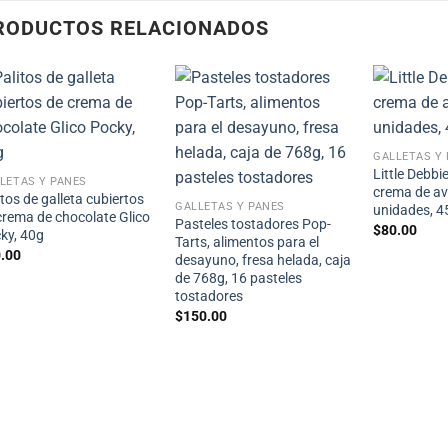
RODUCTOS RELACIONADOS
GALLETAS Y
Little Debbi
LETAS Y PANES
crema de av
itos de galleta cubiertos
GALLETAS Y PANES
unidades, 4
crema de chocolate Glico
Pasteles tostadores Pop-
$
80.00
ky, 40g
Tarts, alimentos para el
.00
desayuno, fresa helada, caja
de 768g, 16 pasteles
tostadores
$
150.00