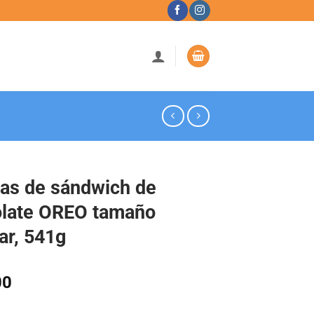
tas de sándwich de
late OREO tamaño
iar, 541g
00