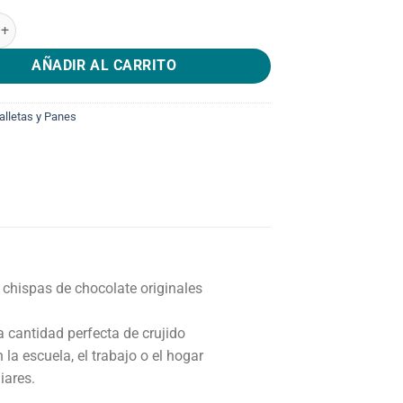
Y! Galletas de chispas de chocolate originales, tamaño familiar 515g
AÑADIR AL CARRITO
alletas y Panes
chispas de chocolate originales
a cantidad perfecta de crujido
la escuela, el trabajo o el hogar
iares.