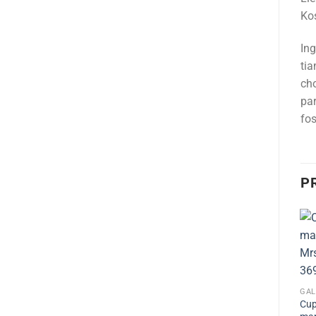
Ko
Ing
tia
cho
par
fos
P
GAL
Cup