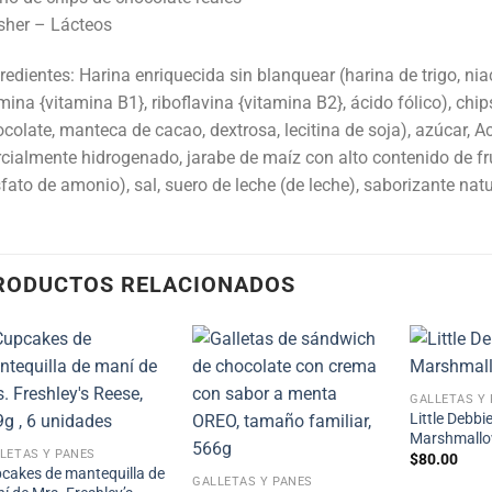
sher – Lácteos
redientes: Harina enriquecida sin blanquear (harina de trigo, nia
mina {vitamina B1}, riboflavina {vitamina B2}, ácido fólico), chi
colate, manteca de cacao, dextrosa, lecitina de soja), azúcar, Ac
cialmente hidrogenado, jarabe de maíz con alto contenido de fr
fato de amonio), sal, suero de leche (de leche), saborizante natur
RODUCTOS RELACIONADOS
GALLETAS Y
Little Debb
Marshmallo
LETAS Y PANES
$
80.00
cakes de mantequilla de
GALLETAS Y PANES