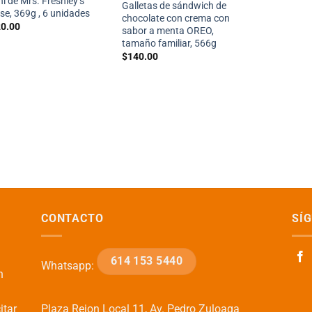
í de Mrs. Freshley’s
Galletas de sándwich de
se, 369g , 6 unidades
chocolate con crema con
0.00
sabor a menta OREO,
tamaño familiar, 566g
$
140.00
CONTACTO
SÍ
614 153 5440
Whatsapp:
n
itar
Plaza Rejon Local 11, Av. Pedro Zuloaga