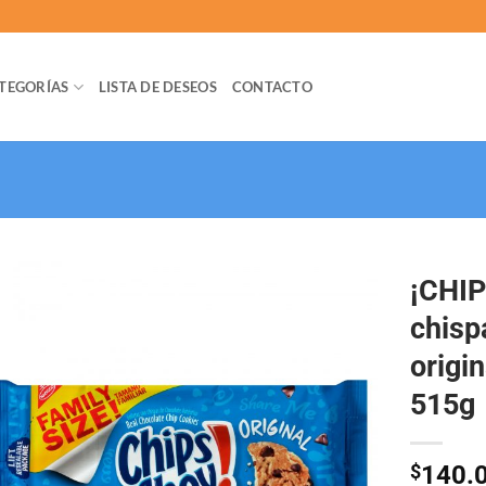
TEGORÍAS
LISTA DE DESEOS
CONTACTO
¡CHIP
chisp
origi
515g
$
140.