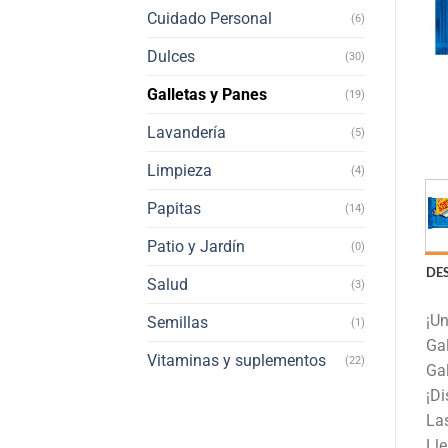
Cuidado Personal
(6)
Dulces
(30)
Galletas y Panes
(19)
Lavandería
(5)
Limpieza
(4)
Papitas
(14)
Patio y Jardín
(0)
DE
Salud
(3)
¡Un
Semillas
(1)
Gal
Vitaminas y suplementos
(22)
Gal
¡Di
Las
Lle