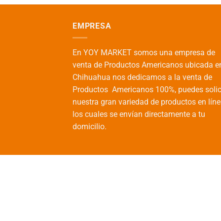
EMPRESA
En YOY MARKET somos una empresa de
venta de Productos Americanos ubicada e
Chihuahua nos dedicamos a la venta de
Productos Americanos 100%, puedes solic
nuestra gran variedad de productos en líne
los cuales se envían directamente a tu
domicilio.