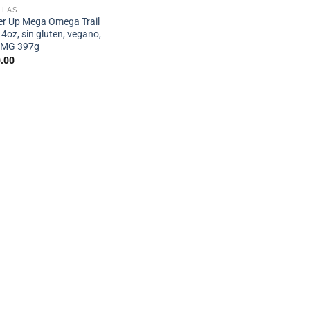
LLAS
r Up Mega Omega Trail
4oz, sin gluten, vegano,
OMG 397g
.00