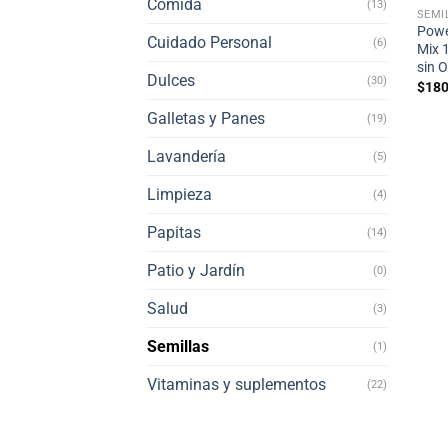
Comida
(13)
SEMI
Powe
Cuidado Personal
(6)
Mix 1
sin 
Dulces
(30)
$
180
Galletas y Panes
(19)
Lavandería
(5)
Limpieza
(4)
Papitas
(14)
Patio y Jardín
(0)
Salud
(3)
Semillas
(1)
Vitaminas y suplementos
(22)