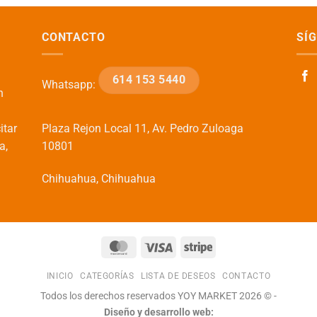
CONTACTO
SÍ
614 153 5440
Whatsapp:
n
itar
Plaza Rejon Local 11, Av. Pedro Zuloaga
a,
10801
Chihuahua, Chihuahua
MasterCard
Visa
Stripe
INICIO
CATEGORÍAS
LISTA DE DESEOS
CONTACTO
Todos los derechos reservados YOY MARKET 2026 © -
Diseño y desarrollo web: