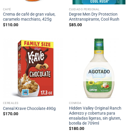
CAFÉ
CUIDADO PERSONAL
Crema de café de gran value,
Degree Men Dry Protection
caramelo macchiato, 425g
Antitranspirante, Cool Rush
$
110.00
$
85.00
AGOTADO
CEREALES
COMIDA
Hidden Valley Original Ranch
Cereal Krave Chocolate 490g
Aderezo y cobertura para
$
170.00
ensaladas ligeras, sin gluten,
botella de 709ml
$
180.00