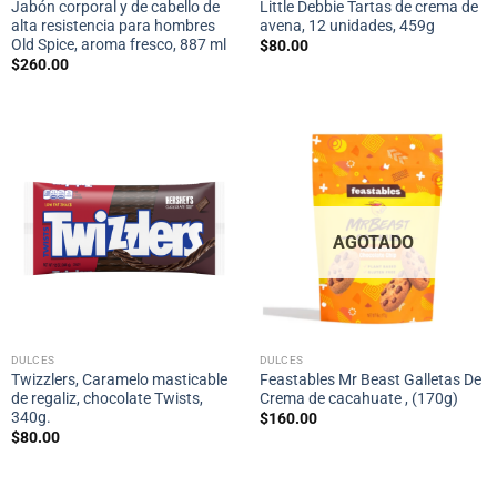
Jabón corporal y de cabello de
Little Debbie Tartas de crema de
alta resistencia para hombres
avena, 12 unidades, 459g
Old Spice, aroma fresco, 887 ml
$
80.00
$
260.00
AGOTADO
DULCES
DULCES
Twizzlers, Caramelo masticable
Feastables Mr Beast Galletas De
de regaliz, chocolate Twists,
Crema de cacahuate , (170g)
340g.
$
160.00
$
80.00