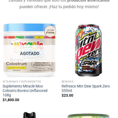
calidad y variedad que solo los
productos americanos
pueden ofrecer. ¡Haz tu pedido hoy mismo!
AGOTADO
VITAMINAS Y SUPLEMENTOS
BEBIDAS
Suplemento Miracle Moo
Refresco Mtn Dew Spark Zero
Colostro Bovino Unflavored
355ml
108g
$
23.00
$
1,800.00