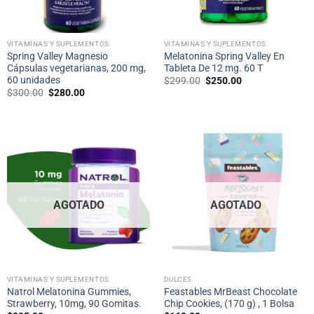
VITAMINAS Y SUPLEMENTOS
VITAMINAS Y SUPLEMENTOS
Spring Valley Magnesio
Melatonina Spring Valley En
Cápsulas vegetarianas, 200 mg,
Tableta De 12 mg. 60 T
60 unidades
Original
Current
$
299.00
$
250.00
price
price
Original
Current
$
300.00
$
280.00
was:
is:
price
price
$299.00.
$250.00.
was:
is:
$300.00.
$280.00.
AGOTADO
AGOTADO
VITAMINAS Y SUPLEMENTOS
DULCES
Natrol Melatonina Gummies,
Feastables MrBeast Chocolate
Strawberry, 10mg, 90 Gomitas.
Chip Cookies, (170 g) , 1 Bolsa