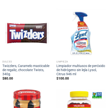
DULCES
LIMPIEZA
Twizzlers, Caramelo masticable
Limpiador multiusos de peróxido
de regaliz, chocolate Twists,
de hidrógeno sin lejía Lysol,
340g.
Citrus 946 ml
$
80.00
$
100.00