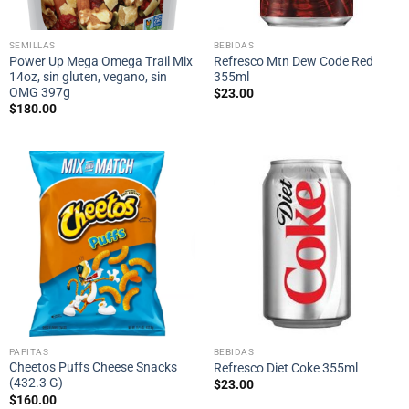
SEMILLAS
BEBIDAS
Power Up Mega Omega Trail Mix
Refresco Mtn Dew Code Red
14oz, sin gluten, vegano, sin
355ml
OMG 397g
$
23.00
$
180.00
PAPITAS
BEBIDAS
Cheetos Puffs Cheese Snacks
Refresco Diet Coke 355ml
(432.3 G)
$
23.00
$
160.00