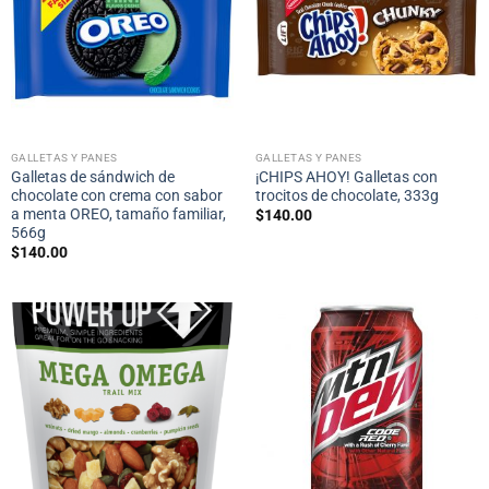
GALLETAS Y PANES
GALLETAS Y PANES
Galletas de sándwich de
¡CHIPS AHOY! Galletas con
chocolate con crema con sabor
trocitos de chocolate, 333g
a menta OREO, tamaño familiar,
$
140.00
566g
$
140.00