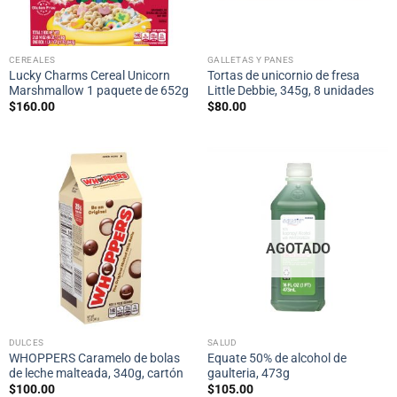
CEREALES
GALLETAS Y PANES
Lucky Charms Cereal Unicorn
Tortas de unicornio de fresa
Marshmallow 1 paquete de 652g
Little Debbie, 345g, 8 unidades
$
160.00
$
80.00
AGOTADO
DULCES
SALUD
WHOPPERS Caramelo de bolas
Equate 50% de alcohol de
de leche malteada, 340g, cartón
gaulteria, 473g
$
100.00
$
105.00