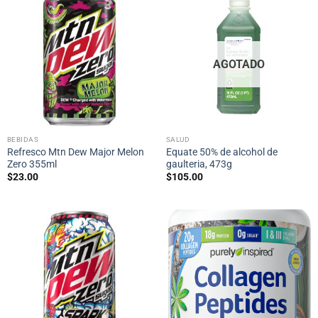
AGOTADO
BEBIDAS
SALUD
Refresco Mtn Dew Major Melon
Equate 50% de alcohol de
Zero 355ml
gaulteria, 473g
$
23.00
$
105.00