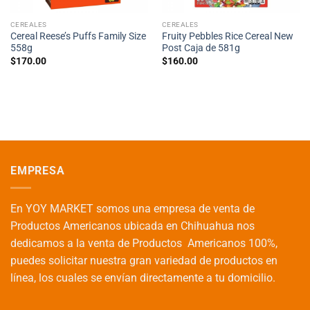
CEREALES
CEREALES
Cereal Reese’s Puffs Family Size
Fruity Pebbles Rice Cereal New
558g
Post Caja de 581g
$
170.00
$
160.00
EMPRESA
En YOY MARKET somos una empresa de venta de
Productos Americanos ubicada en Chihuahua nos
dedicamos a la venta de Productos Americanos 100%,
puedes solicitar nuestra gran variedad de productos en
línea, los cuales se envían directamente a tu domicilio.