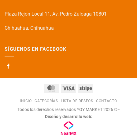
Plaza Rejon Local 11, Av. Pedro Zuloaga 10801
Chihuahua, Chihuahua
SÍGUENOS EN FACEBOOK
MasterCard
Visa
Stripe
INICIO
CATEGORÍAS
LISTA DE DESEOS
CONTACTO
Todos los derechos reservados YOY MARKET 2026 © -
Diseño y desarrollo web:
NearMX