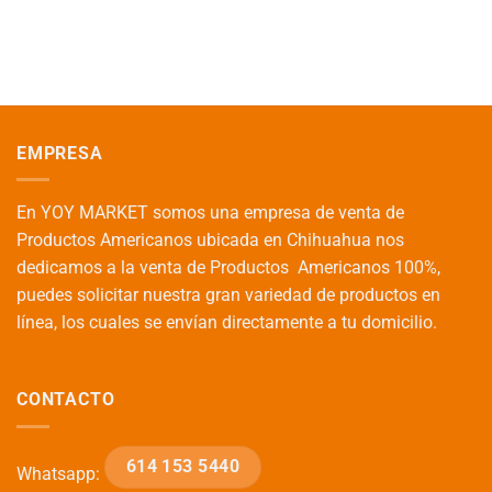
EMPRESA
En YOY MARKET somos una empresa de venta de
Productos Americanos ubicada en Chihuahua nos
dedicamos a la venta de Productos Americanos 100%,
puedes solicitar nuestra gran variedad de productos en
línea, los cuales se envían directamente a tu domicilio.
CONTACTO
614 153 5440
Whatsapp: