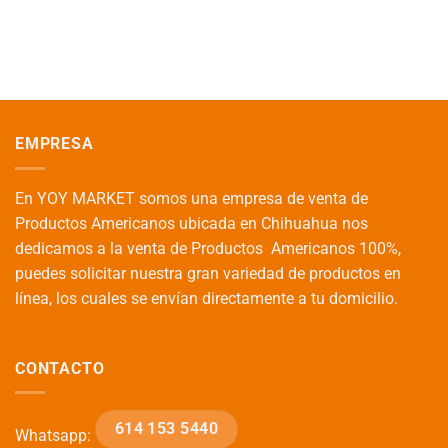
EMPRESA
En YOY MARKET somos una empresa de venta de
Productos Americanos ubicada en Chihuahua nos
dedicamos a la venta de Productos Americanos 100%,
puedes solicitar nuestra gran variedad de productos en
línea, los cuales se envían directamente a tu domicilio.
CONTACTO
614 153 5440
Whatsapp: