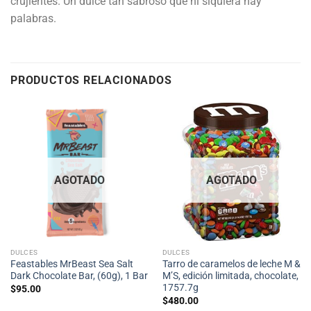
crujientes. Un dulce tan sabroso que ni siquiera hay
palabras.
PRODUCTOS RELACIONADOS
AGOTADO
AGOTADO
DULCES
DULCES
Feastables MrBeast Sea Salt
Tarro de caramelos de leche M &
Dark Chocolate Bar, (60g), 1 Bar
M’S, edición limitada, chocolate,
1757.7g
$
95.00
$
480.00