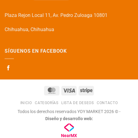
Plaza Rejon Local 11, Av. Pedro Zuloaga 10801
Chihuahua, Chihuahua
SÍGUENOS EN FACEBOOK
MasterCard
Visa
Stripe
INICIO
CATEGORÍAS
LISTA DE DESEOS
CONTACTO
Todos los derechos reservados YOY MARKET 2026 © -
Diseño y desarrollo web:
NearMX