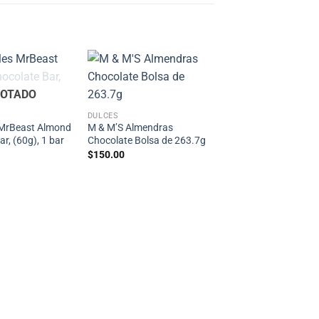
OTADO
DULCES
 MrBeast Almond
M & M’S Almendras
r, (60g), 1 bar
Chocolate Bolsa de 263.7g
$
150.00
GALLETAS Y PANES
Little Debbie Tartas 
crema de avena, 12
unidades, 459g
$
80.00