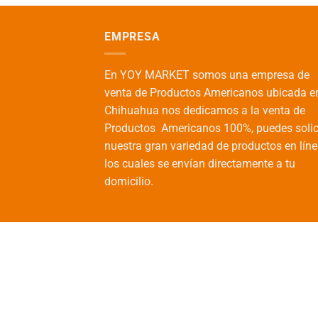
EMPRESA
En YOY MARKET somos una empresa de
venta de Productos Americanos ubicada e
Chihuahua nos dedicamos a la venta de
Productos Americanos 100%, puedes solic
nuestra gran variedad de productos en líne
los cuales se envían directamente a tu
domicilio.