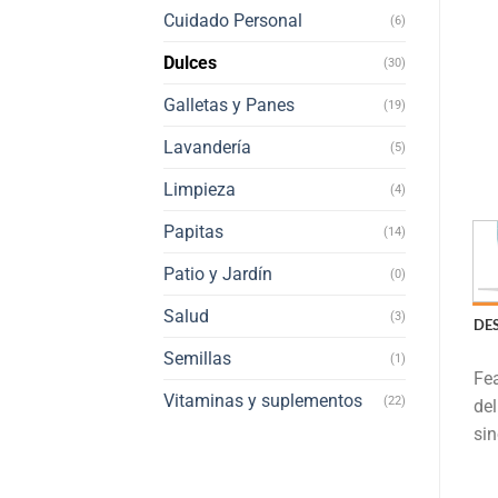
Cuidado Personal
(6)
Dulces
(30)
Galletas y Panes
(19)
Lavandería
(5)
Limpieza
(4)
Papitas
(14)
Patio y Jardín
(0)
Salud
(3)
DE
Semillas
(1)
Fea
Vitaminas y suplementos
(22)
del
sin