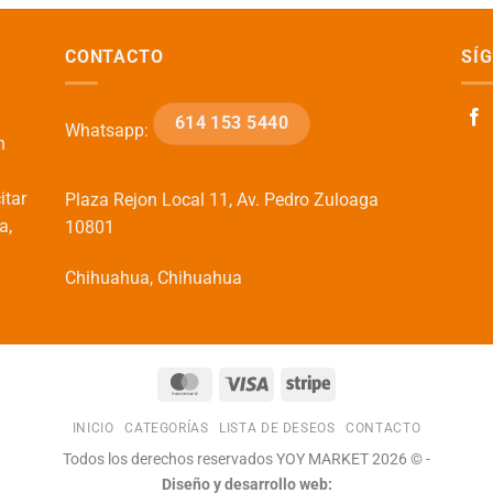
CONTACTO
SÍ
614 153 5440
Whatsapp:
n
itar
Plaza Rejon Local 11, Av. Pedro Zuloaga
a,
10801
Chihuahua, Chihuahua
MasterCard
Visa
Stripe
INICIO
CATEGORÍAS
LISTA DE DESEOS
CONTACTO
Todos los derechos reservados YOY MARKET 2026 © -
Diseño y desarrollo web: