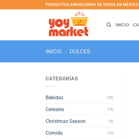
Skip
PRODUCTOS AMERICANOS DE VENTA EN MÉXICO
to
content
INICIO
CA
INICIO
/
DULCES
CATEGORÍAS
Bebidas
(39)
Cereales
(14)
Christmas Season
(0)
Comida
(13)