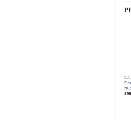
P
DUL
Fea
Nut
$
95