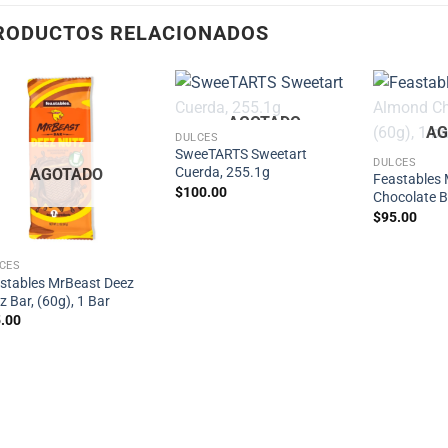
RODUCTOS RELACIONADOS
AGOTADO
AG
DULCES
SweeTARTS Sweetart
DULCES
Cuerda, 255.1g
AGOTADO
Feastables
$
100.00
Chocolate Ba
$
95.00
CES
stables MrBeast Deez
z Bar, (60g), 1 Bar
.00