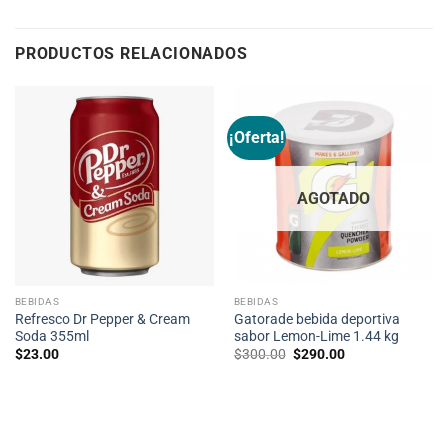
PRODUCTOS RELACIONADOS
¡Oferta!
AGOTADO
BEBIDAS
BEBIDAS
Refresco Dr Pepper & Cream
Gatorade bebida deportiva
Soda 355ml
sabor Lemon-Lime 1.44 kg
Original
Current
$
23.00
$
300.00
$
290.00
price
price
was:
is:
$300.00.
$290.00.