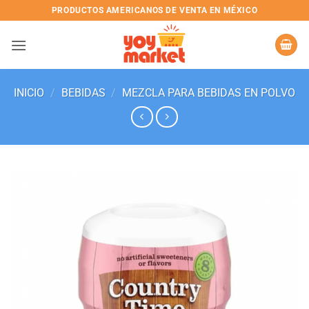
Skip
PRODUCTOS AMERICANOS DE VENTA EN MÉXICO
to
content
INICIO
/
BEBIDAS
/
MEZCLA PARA BEBIDAS EN POLVO