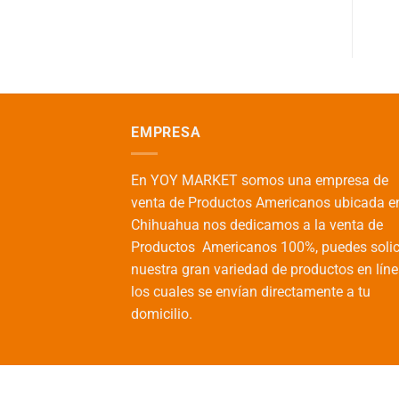
EMPRESA
En YOY MARKET somos una empresa de
venta de Productos Americanos ubicada e
Chihuahua nos dedicamos a la venta de
Productos Americanos 100%, puedes solic
nuestra gran variedad de productos en líne
los cuales se envían directamente a tu
domicilio.