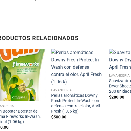
RODUCTOS RELACIONADOS
LAVANDERÍA
Suavizante 
Dryer Sheets
LAVANDERÍA
200 unidad
Perlas aromáticas Downy
$
280.00
Fresh Protect In-Wash con
defensa contra el olor, April
ANDERÍA
n Booster Booster de
Fresh (1.06 kg)
ma Fireworks In-Wash,
$
500.00
ginal (1.06 kg)
0.00