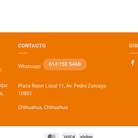
CONTACTO
SÍ
614 153 5440
Whatsapp:
n
itar
Plaza Rejon Local 11, Av. Pedro Zuloaga
a,
10801
Chihuahua, Chihuahua
MasterCard
Visa
Stripe