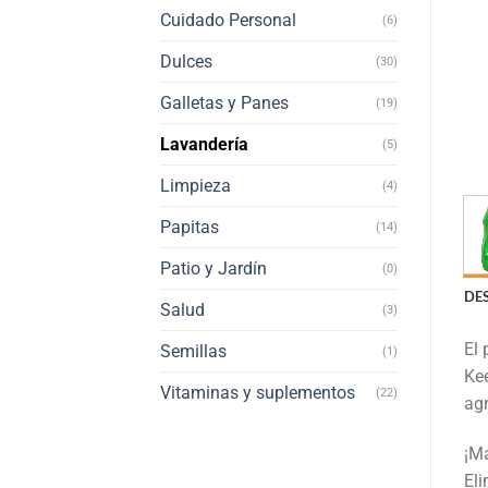
Cuidado Personal
(6)
Dulces
(30)
Galletas y Panes
(19)
Lavandería
(5)
Limpieza
(4)
Papitas
(14)
Patio y Jardín
(0)
DE
Salud
(3)
El 
Semillas
(1)
Kee
Vitaminas y suplementos
(22)
agr
¡Ma
Eli