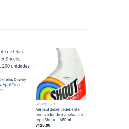
de telas Downy
, April Fresh,
es
LAVANDERÍA
Aerosol desencadenante
removedor de manchas de
ropa Shout – 650ml
$
120.00