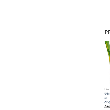
P
LAV
Gai
aro
ori
$
50