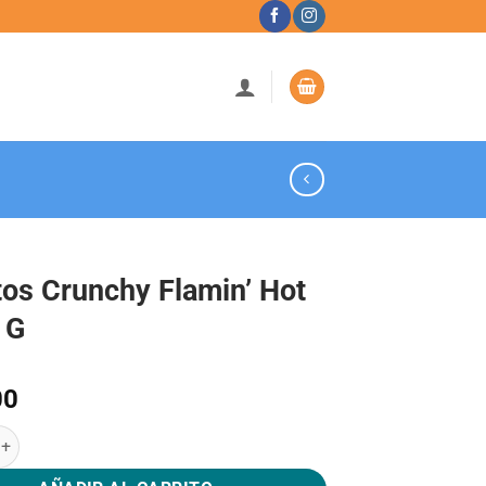
os Crunchy Flamin’ Hot
 G
00
unchy Flamin' Hot 492.5 G cantidad