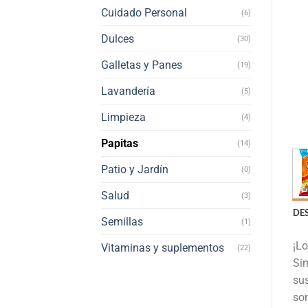
Cuidado Personal
(6)
Dulces
(30)
Galletas y Panes
(19)
Lavandería
(5)
Limpieza
(4)
Papitas
(14)
Patio y Jardín
(0)
Salud
(3)
DE
Semillas
(1)
¡Lo
Vitaminas y suplementos
(22)
Sim
su
son