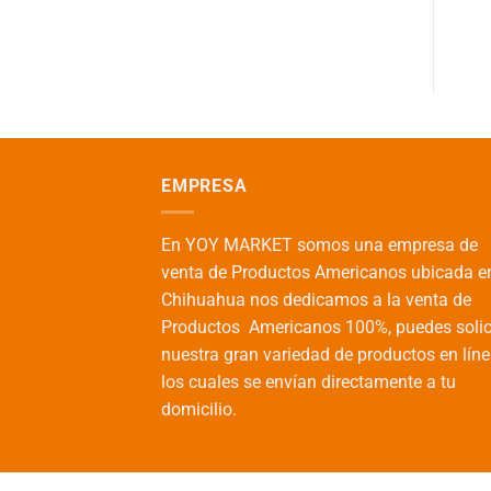
EMPRESA
En YOY MARKET somos una empresa de
venta de Productos Americanos ubicada e
Chihuahua nos dedicamos a la venta de
Productos Americanos 100%, puedes solic
nuestra gran variedad de productos en líne
los cuales se envían directamente a tu
domicilio.