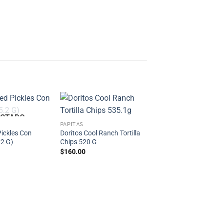
OTADO
PAPITAS
Pickles Con
Doritos Cool Ranch Tortilla
2 G)
Chips 520 G
$
160.00
PAPITAS
Cheetos Crunchy (4
$
160.00