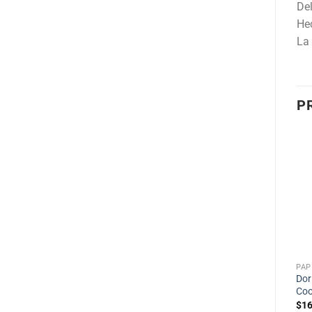
Del
He
La 
P
PAP
Dor
Coo
$
16