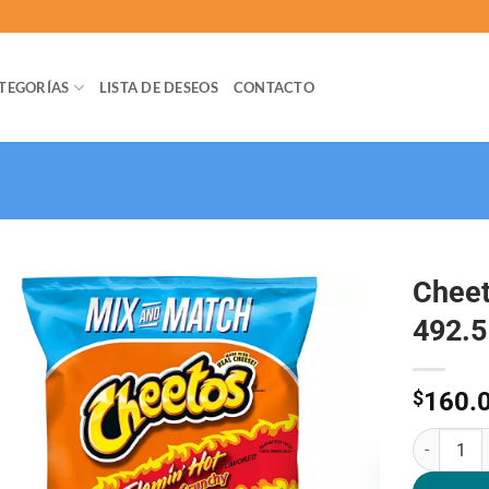
TEGORÍAS
LISTA DE DESEOS
CONTACTO
Cheet
492.5
$
160.
Cheetos Cr