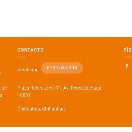
CONTACTO
SÍ
614 153 5440
Whatsapp:
n
itar
Plaza Rejon Local 11, Av. Pedro Zuloaga
a,
10801
Chihuahua, Chihuahua