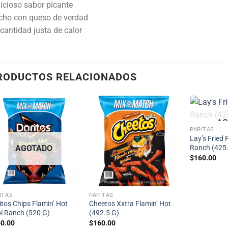
icioso sabor picante
cho con queso de verdad
cantidad justa de calor
RODUCTOS RELACIONADOS
AG
PAPITAS
Lay’s Fried 
Ranch (425.
AGOTADO
$
160.00
ITAS
PAPITAS
itos Chips Flamin’ Hot
Cheetos Xxtra Flamin’ Hot
l Ranch (520 G)
(492.5 G)
0.00
$
160.00