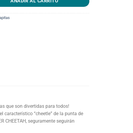
AÑADIR AL CARRITO
apitas
s que son divertidas para todos!
característico “cheetle” de la punta de
ER CHEETAH, seguramente seguirán